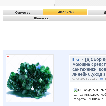
Блог
( 778 )
Основное
Д
Шпионаж
[b]Сбор 
>
Блог
моющие средств
сантехники, ко
линейка ,уход з
03.09.2024 в 10:50