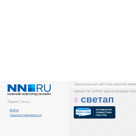
Персональный сайт пользователя
свет
портрет № 294436 зарегистрирован боле
светап
Привет, Гость !
-
Войти
-
Зарегистрироваться