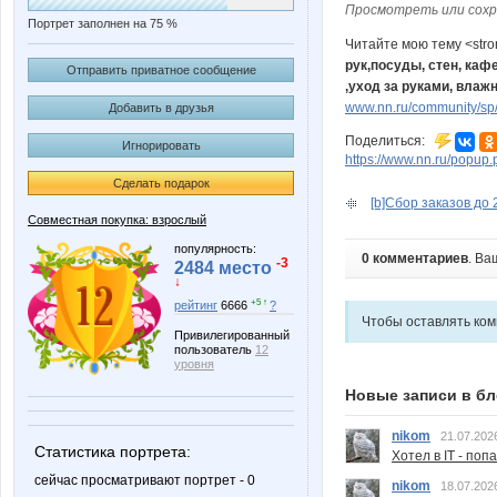
Просмотреть или сохр
Портрет заполнен на 75 %
Читайте мою тему <str
рук,посуды, стен, каф
Отправить приватное сообщение
,уход за руками, влаж
www.nn.ru/community/sp/st
Добавить в друзья
Поделиться:
Игнорировать
https://www.nn.ru/pop
Сделать подарок
[b]Сбор заказов до 
Совместная покупка: взрослый
популярность:
0 комментариев
. Ва
-3
2484 место
↓
+5 ↑
рейтинг
6666
?
Чтобы оставлять ко
Привилегированный
пользователь
12
уровня
Новые записи в бл
nikom
21.07.202
Статистика портрета:
Хотел в IT - поп
сейчас просматривают портрет - 0
nikom
18.07.202