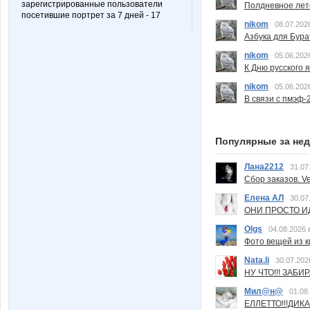
зарегистрированные пользователи
Полдневное лет
посетившие портрет за 7 дней - 17
nikom
08.07.202
Азбука для Бура
nikom
05.06.202
К Дню русского 
nikom
05.06.202
В связи с пмэф-
Популярные за не
Лана2212
31.07
Сбор заказов. Ve
Елена АЛ
30.07
ОНИ ПРОСТО ИД
Olgs
04.08.2026 
Фото вещей из ки
Nata.li
30.07.202
НУ ЧТО!!! ЗАБИ
Мил@н@
01.08
ЕЛЛЕТТО!!!ДИК